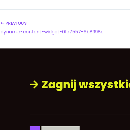
PREVIOUS
dynamic-content-widget-01e7557-6b8998c
Zagnij wszystk