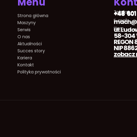
Menu
Kont
Telefon
+48 601
+48 601
Strona główna
E-mail
mach@m
Maszyny
Biuro
ul. Ludo
Serwis
58-304
O nas
REGON 8
Aktualności
NIP 886
Succes story
zobacz 
Kariera
Kontakt
Polityka prywatności