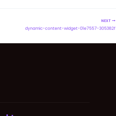
NEXT
dynamic-content-widget-01e7557-305382f