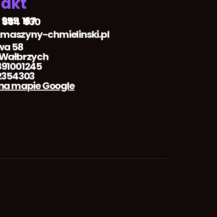
akt
 955 167
 884 530
aszyny-chmielinski.pl
wa 58
 Wałbrzych
91001245
2354303
na mapie Google