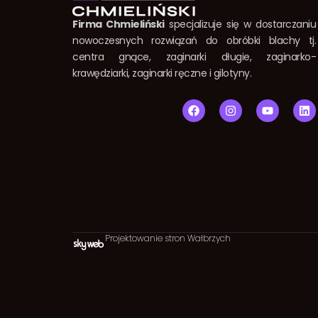
Firma Chmieliński
specjalizuje się w dostarczaniu
nowoczesnych rozwiązań do obróbki blachy tj.
centra gnące, zaginarki długie, zaginarko-
krawędziarki, zaginarki ręczne i gilotyny.
F
I
Y
L
a
n
o
i
c
s
u
n
e
t
t
k
b
a
u
e
o
g
b
d
o
r
e
i
k
a
n
m
Projektowanie stron Wałbrzych