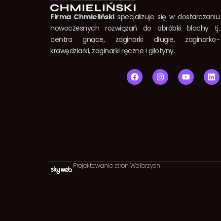
Firma Chmieliński
specjalizuje się w dostarczaniu
nowoczesnych rozwiązań do obróbki blachy tj.
centra gnące, zaginarki długie, zaginarko-
krawędziarki, zaginarki ręczne i gilotyny.
F
I
Y
L
a
n
o
i
c
s
u
n
e
t
t
k
b
a
u
e
o
g
b
d
o
r
e
i
k
a
n
m
Projektowanie stron Wałbrzych