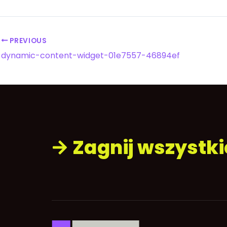
PREVIOUS
dynamic-content-widget-01e7557-46894ef
Zagnij wszystk