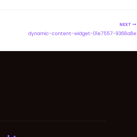
NEXT
dynamic-content-widget-01e7557-9368a8e