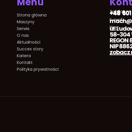
Menu
Kont
Telefon
+48 601
+48 601
Strona główna
E-mail
mach@m
Maszyny
Biuro
ul. Ludo
Serwis
58-304
O nas
REGON 8
Aktualności
NIP 886
Succes story
zobacz 
Kariera
Kontakt
Polityka prywatności