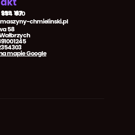
akt
 955 167
 884 530
aszyny-chmielinski.pl
wa 58
 Wałbrzych
91001245
2354303
na mapie Google