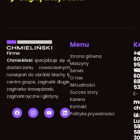
Menu
K
Te
+
Firma
Strona główna
60
Chmieliński
specjalizuje się w
Maszyny
95
dostarczaniu nowoczesnych
16
+
Serwis
rozwiązań do obróbki blachy tj.
60
O nas
8
centra gnące, zaginarki długie,
Aktualności
5
zaginarko-krawędziarki,
Succes story
E-
zaginarki ręczne i gilotyny.
Kariera
ma
m
Kontakt
ch
F
I
Y
L
Polityka prywatności
Biu
a
n
o
i
ul.
c
s
u
n
L
e
t
t
k
5
b
a
u
e
58
o
g
b
d
3
o
r
e
i