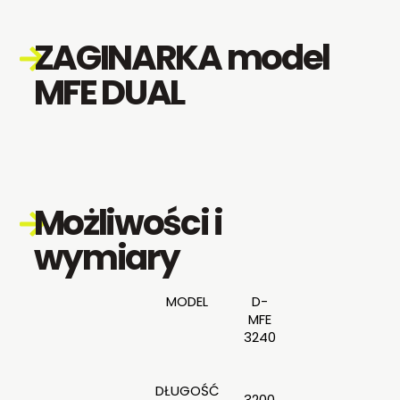
ZAGINARKA model
MFE DUAL
Możliwości i
wymiary
MODEL
D-
MFE
3240
DŁUGOŚĆ
3200