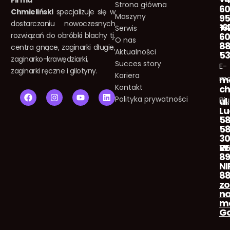
Strona główna
60
Chmieliński
specjalizuje się w
Maszyny
95
dostarczaniu nowoczesnych
16
+
Serwis
rozwiązań do obróbki blachy tj.
60
O nas
8
centra gnące, zaginarki długie,
Aktualności
5
zaginarko-krawędziarki,
Succes story
E-
zaginarki ręczne i gilotyny.
Kariera
ma
m
Kontakt
ch
F
I
Y
L
Polityka prywatności
Biu
a
n
o
i
ul.
c
s
u
n
L
e
t
t
k
5
b
a
u
e
58
o
g
b
d
3
o
r
e
i
Wa
R
k
a
n
89
m
NI
88
zo
n
m
Go