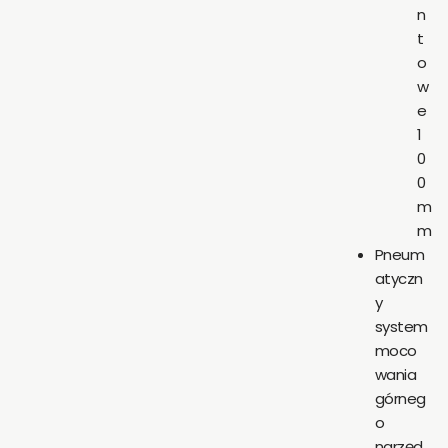
n
t
o
w
e
1
0
0
m
m
Pneum
atyczn
y
system
moco
wania
górneg
o
narzęd