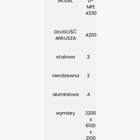
MODEL
D-
MFE
4230
DŁUGOŚĆ
4200
ARKUSZA
stalowa
3
nierdzewna
2
aluminiowa
4
wymiary
2200
x
6100
x
2100