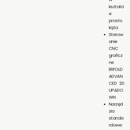
kształci
e
prosto
kąta
Sterow
anie
CNC
graficz
ne
ERFOLD
ADVAN
CED 2D
UP&DO
WN
Narzęd
zia
standa
rdowe: