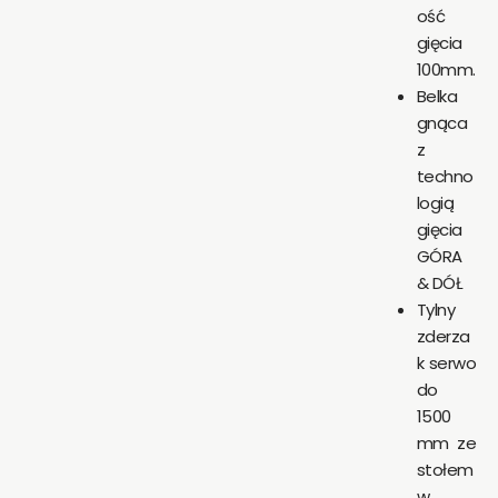
ość
gięcia
100mm.
Belka
gnąca
z
techno
logią
gięcia
GÓRA
& DÓŁ
Tylny
zderza
k serwo
do
1500
mm ze
stołem
w