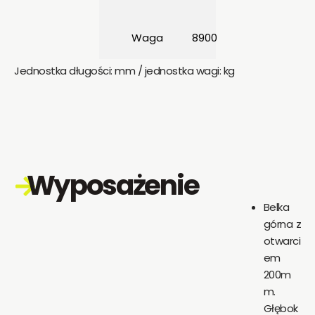
Waga
8900
Jednostka długości: mm / jednostka wagi: kg
Wyposażenie
Belka
górna z
otwarci
em
200m
m.
Głębok