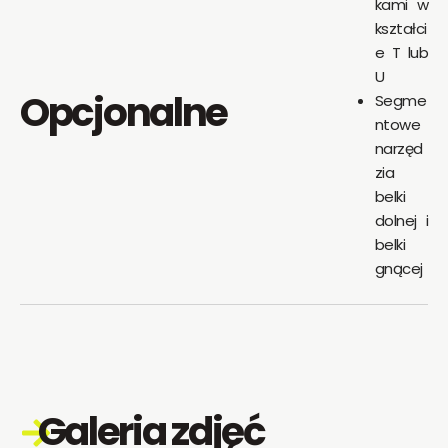
kami w
kształci
e T lub
U
Opcjonalne
Segme
ntowe
narzęd
zia
belki
dolnej i
belki
gnącej
Galeria zdjęć