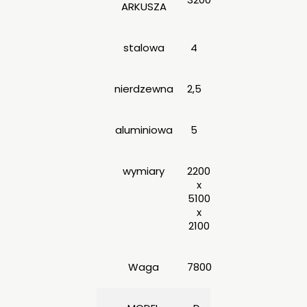
ARKUSZA
stalowa
4
nierdzewna
2,5
aluminiowa
5
wymiary
2200
x
5100
x
2100
Waga
7800