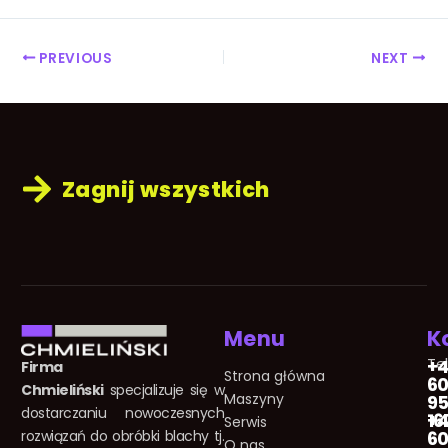
PREVIOUS
NEXT
Zagnij wszystkich
Menu
K
Te
+
Firma
Strona główna
60
Chmieliński
specjalizuje się w
Maszyny
95
dostarczaniu nowoczesnych
16
+
Serwis
rozwiązań do obróbki blachy tj.
60
O nas