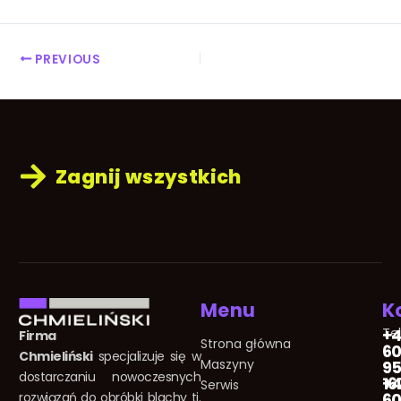
PREVIOUS
Zagnij wszystkich
Menu
K
Te
+
Firma
Strona główna
60
Chmieliński
specjalizuje się w
Maszyny
95
dostarczaniu nowoczesnych
16
+
Serwis
rozwiązań do obróbki blachy tj.
60